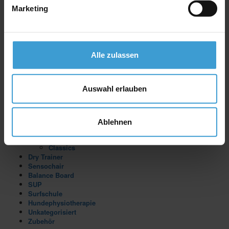
Marketing
Ambassadors
AGB
Widerruf
Datenschutz
Cookie-Richtlinie
Kontakt
Alle zulassen
Impressum
Affiliate Dashboard
Mein Konto
Auswahl erlauben
Produkt-Kategorien
Sensoboard
Ablehnen
Pro
Lite
Classics
Dry Trainer
Sensochair
Balance Board
SUP
Surfschule
Hundephysiotherapie
Unkategorisiert
Zubehör