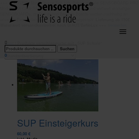
+++ ACHTUNG: Nur für kurze Zeit 10% Rabatt auf alle SENSOBOARD PRO
Modelle mit Code SENSO10 Unsere patentierten und weltweit einmaligen
SENSOBOARDs, dryTrainer und Balance Boards werden nachhaltig an
unserem Firmenstandort in Linsengericht hergestellt!
Lieferung ab 150€
Warenwert versandkostenfrei nach D/AUT/BeNeLux +++
Verwerfen
Navigatio
umschalt
Start
/ Produkte verschlagwortet mit „SUP Schule“
0
SUP Einsteigerkurs
60,00
€