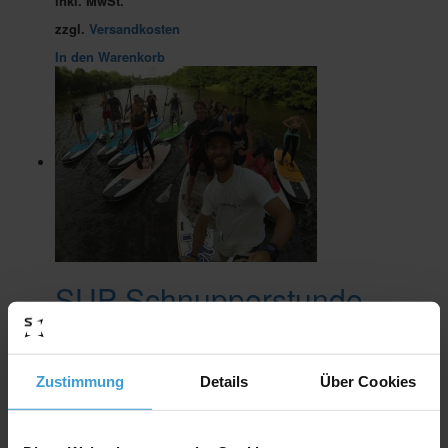
inkl. MwSt.
zzgl.
Versandkosten
In den Warenkorb
SUP Schnupperstunde
35,00
€
inkl. MwSt.
zzgl.
Versandkosten
Zustimmung
Details
Über Cookies
In den Warenkorb