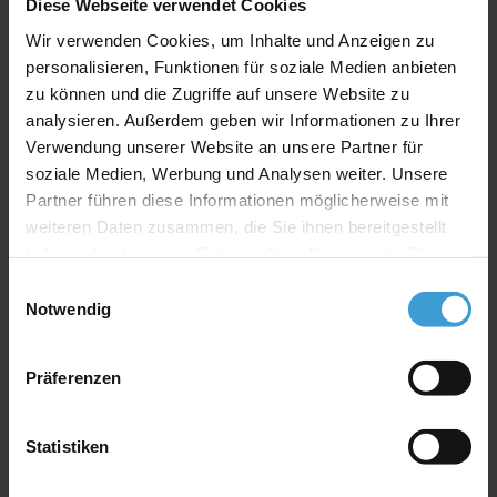
Impressum
Diese Webseite verwendet Cookies
SENSOSPORTS GMBH
Wir verwenden Cookies, um Inhalte und Anzeigen zu
An der Wann 2
personalisieren, Funktionen für soziale Medien anbieten
63589 Linsengericht
zu können und die Zugriffe auf unsere Website zu
info@sensosports.com
+49 6051 9773520
analysieren. Außerdem geben wir Informationen zu Ihrer
Verwendung unserer Website an unsere Partner für
soziale Medien, Werbung und Analysen weiter. Unsere
Partner führen diese Informationen möglicherweise mit
weiteren Daten zusammen, die Sie ihnen bereitgestellt
haben oder die sie im Rahmen Ihrer Nutzung der Dienste
Translate Website
gesammelt haben.
Einwilligungsauswahl
Notwendig
Hilfe & Informationen
Balance Board vs. SENSOBOARD
Präferenzen
Sensosports APP
In deiner Nähe
Der Erfinder
Statistiken
SURFSCHULE
Dein Job bei Sensosports
Referenzen/ Presse