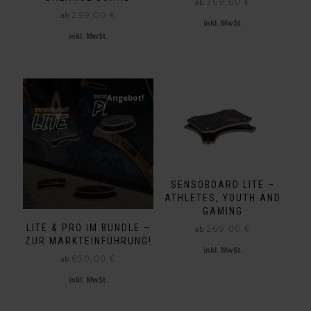
369,00
€
ab
299,00
€
ab
inkl. MwSt.
inkl. MwSt.
Dieses
Dieses
Produkt
Produkt
weist
weist
mehrere
mehrere
Varianten
Angebot!
Varianten
auf.
auf.
Die
Die
Optionen
Optionen
können
können
auf
auf
der
SENSOBOARD LITE –
der
Produktseite
ATHLETES, YOUTH AND
Produktseite
gewählt
GAMING
gewählt
werden
LITE & PRO IM BUNDLE –
269,00
€
ab
werden
ZUR MARKTEINFÜHRUNG!
inkl. MwSt.
650,00
€
ab
Dieses
Produkt
inkl. MwSt.
weist
Dieses
mehrere
Produkt