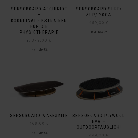
auf
SENSOBOARD AEQUIRIDE
SENSOBOARD SURF/
der
–
SUP/ YOGA
Produktseite
KOORDINATIONSTRAINER
469,00
€
gewählt
FÜR DIE
werden
PHYSIOTHERAPIE
inkl. MwSt.
379,00
€
ab
inkl. MwSt.
Dieses
Produkt
weist
mehrere
Varianten
auf.
Die
Optionen
können
auf
SENSOBOARD PLYWOOD
SENSOBOARD WAKE&KITE
der
EVA –
469,00
€
Produktseite
OUTDOORTAUGLICH!
gewählt
inkl. MwSt.
499,00
€
werden