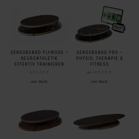
Varianten
weist
auf.
mehrere
Die
Varianten
Optionen
auf.
können
Die
auf
Optionen
der
können
Produktseite
auf
SENSOBOARD PRO –
SENSOBOARD PLYWOOD –
gewählt
der
PHYSIO, THERAPIE &
NEUROATHLETIK
werden
Produktseite
FITNESS
EFFEKTIV TRAINIEREN
gewählt
469,00
€
469,00
€
ab
werden
inkl. MwSt.
inkl. MwSt.
Dieses
Produkt
weist
mehrere
Varianten
auf.
Die
Optionen
können