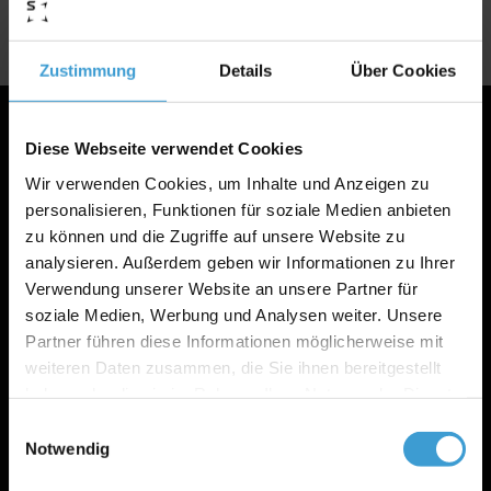
Zustimmung
Details
Über Cookies
Diese Webseite verwendet Cookies
IMPRESSUM
Wir verwenden Cookies, um Inhalte und Anzeigen zu
personalisieren, Funktionen für soziale Medien anbieten
SENSOSPORTS GMBH
zu können und die Zugriffe auf unsere Website zu
analysieren. Außerdem geben wir Informationen zu Ihrer
An der Wann 2
Verwendung unserer Website an unsere Partner für
63589 Linsengericht
soziale Medien, Werbung und Analysen weiter. Unsere
info@sensosports.com
Partner führen diese Informationen möglicherweise mit
weiteren Daten zusammen, die Sie ihnen bereitgestellt
+49 6051 9773520
haben oder die sie im Rahmen Ihrer Nutzung der Dienste
gesammelt haben.
Einwilligungsauswahl
Notwendig