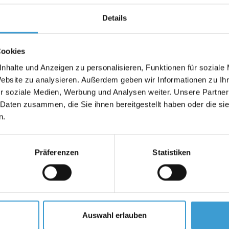
Details
Cookies
nhalte und Anzeigen zu personalisieren, Funktionen für soziale
Website zu analysieren. Außerdem geben wir Informationen zu I
r soziale Medien, Werbung und Analysen weiter. Unsere Partner
n Seite unserer Surf- und SUP Sc
 Daten zusammen, die Sie ihnen bereitgestellt haben oder die s
Kurse und Verleih sowie zu ge
n.
rem aktuellen Kalender mit all
Präferenzen
Statistiken
 & Informationen
Produkt-Kategorien
Sensoboard
alance Board vs. SENSOBOARD
Pro
nsosports APP
Lite
 deiner Nähe
Classics
r Erfinder
Auswahl erlauben
Dry Trainer
URFSCHULE