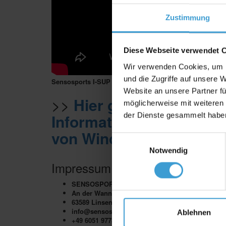
Zustimmung
Diese Webseite verwendet 
Wir verwenden Cookies, um I
und die Zugriffe auf unsere 
Sensosports I-SUP Allround 11`0 in Action…
Website an unsere Partner fü
>>
Hier geht`s zur neue
möglicherweise mit weiteren
Informationen rund um 
der Dienste gesammelt habe
von Windfinder und unse
Einwilligungsauswahl
Notwendig
Impressum
Hilfe
SENSOSPORTS GMBH
B
An der Wann 2
Se
63589 Linsengericht
In
info@sensosports.com
De
Ablehnen
+49 6051 9773520
S