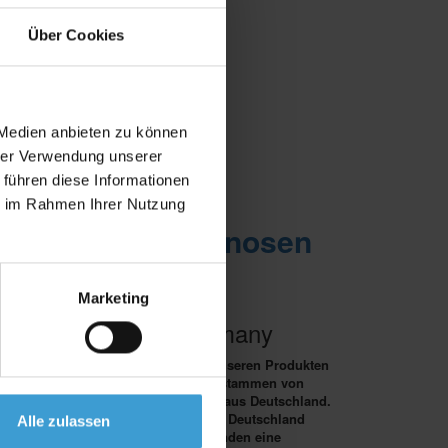
Über Cookies
 Medien anbieten zu können
hrer Verwendung unserer
 führen diese Informationen
hule mit allen
ie im Rahmen Ihrer Nutzung
nauen Wetterprognosen
en Terminen!
<<
Marketing
Made in Germany
Nahezu 100% der in unseren Produkten
verwendeten Bauteile stammen von
namhaften Zulieferern aus Deutschland.
Durch die
Fertigung in Deutschland
Alle zulassen
bieten wir unseren Kunden eine