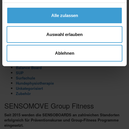
Impressum
Affiliate Dashboard
Mein Konto
Alle zulassen
Produkt-Kategorien
Auswahl erlauben
Sensoboard
Pro
Lite
Classics
Ablehnen
Dry Trainer
Sensochair
Balance Board
SUP
Surfschule
Hundephysiotherapie
Unkategorisiert
Zubehör
SENSOMOVE Group Fitness
Seit 2015 werden die SENSOBOARDS an zahlreichen Standorten
erfolgreich für Präventionskurse und Group-Fitness Programme
eingesetzt.