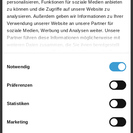
personalisieren, Funktionen für soziale Medien anbieten
zu können und die Zugriffe auf unsere Website zu
analysieren. Außerdem geben wir Informationen zu Ihrer
Verwendung unserer Website an unsere Partner für
soziale Medien, Werbung und Analysen weiter. Unsere
Partner führen diese Informationen möglicherweise mit
Translate Website
weiteren Daten zusammen, die Sie ihnen bereitgestellt
haben oder die sie im Rahmen Ihrer Nutzung der Dienste
Hilfe & Informationen
gesammelt haben.
Einwilligungsauswahl
Notwendig
Balance Board vs. SENSOBOARD
Sensosports APP
In deiner Nähe
Der Erfinder
Präferenzen
SURFSCHULE
Dein Job bei Sensosports
Referenzen/ Presse
Statistiken
Ambassadors
AGB
Widerruf
Marketing
Datenschutz
Cookie-Richtlinie
Kontakt