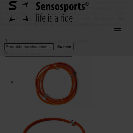
+++ ACHTUNG: Nur für kurze Zeit 10% Rabatt auf alle SENSOBOARD PRO
Modelle mit Code SENSO10 Unsere patentierten und weltweit einmaligen
SENSOBOARDs, dryTrainer und Balance Boards werden nachhaltig an
unserem Firmenstandort in Linsengericht hergestellt!
Lieferung ab 150€
Warenwert versandkostenfrei nach D/AUT/BeNeLux +++
Verwerfen
Navigatio
umschalt
Start
/ Produkte verschlagwortet mit „dryYAK“
0