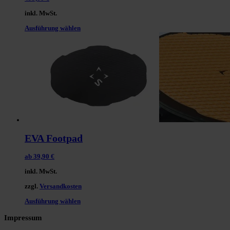
inkl. MwSt.
Dieses
Ausführung wählen
Produkt
weist
mehrere
Varianten
auf.
Die
Optionen
können
auf
der
Produktseite
gewählt
werden
EVA Footpad
ab
39,90
€
inkl. MwSt.
zzgl.
Versandkosten
Dieses
Ausführung wählen
Produkt
weist
Impressum
mehrere