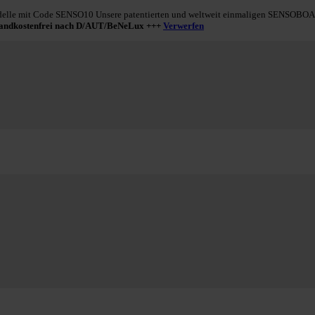
le mit Code SENSO10 Unsere patentierten und weltweit einmaligen SENSOBOARD
sandkostenfrei nach D/AUT/BeNeLux +++
Verwerfen