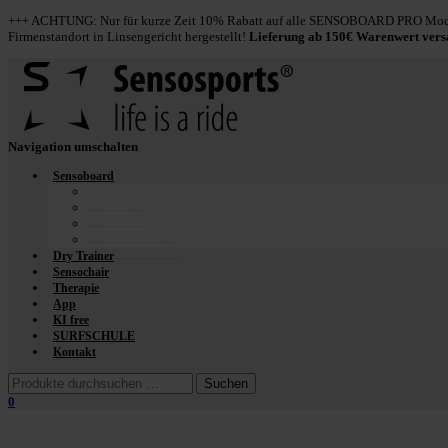
+++ ACHTUNG: Nur für kurze Zeit 10% Rabatt auf alle SENSOBOARD PRO Model
Firmenstandort in Linsengericht hergestellt!
Lieferung ab 150€ Warenwert ver
Navigation umschalten
Sensoboard
Pro
Lite
Classics
Zubehör
Dry Trainer
Sensochair
Therapie
App
KI free
SURFSCHULE
Kontakt
0