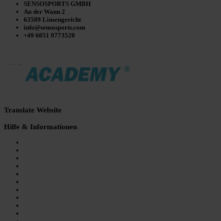
Varianten
SENSOSPORTS GMBH
auf.
An der Wann 2
Die
63589 Linsengericht
Optionen
info@sensosports.com
können
+49 6051 9773520
auf
der
Produktseite
gewählt
werden
Translate Website
Hilfe & Informationen
Balance Board vs. SENSOBOARD
Sensosports APP
In deiner Nähe
Der Erfinder
SURFSCHULE
Dein Job bei Sensosports
Referenzen/ Presse
Ambassadors
AGB
Widerruf