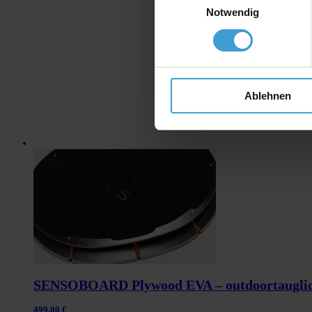
Notwendig
Ablehnen
SENSOBOARD Plywood EVA – outdoortaugli
499,00
€