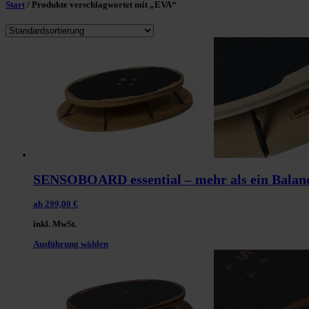
Start
/ Produkte verschlagwortet mit „EVA“
SENSOBOARD essential – mehr als ein Balan
ab
299,00
€
inkl. MwSt.
Dieses
Ausführung wählen
Produkt
weist
mehrere
Varianten
auf.