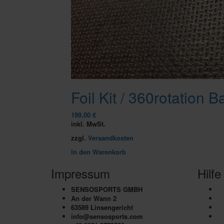
Foil Kit / 360rotatio
199,00
€
inkl. MwSt.
zzgl.
Versandkosten
In den Warenkorb
Impressum
Hilfe
SENSOSPORTS GMBH
B
An der Wann 2
Se
63589 Linsengericht
In
info@sensosports.com
De