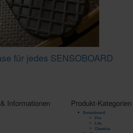
n Base für jedes SENSOBOARD
 & Informationen
Produkt-Kategorien
Sensoboard
alance Board vs. SENSOBOARD
Pro
nsosports APP
Lite
 deiner Nähe
Classics
r Erfinder