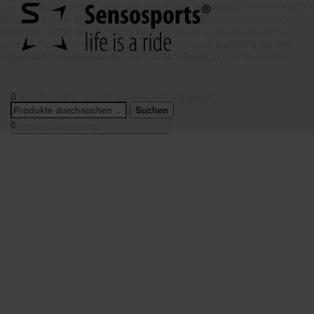
+++ ACHTUNG: Nur für kurze Zeit 10% Rabatt auf alle SENSOBOARD PRO
Modelle mit Code SENSO10 Unsere patentierten und weltweit einmaligen
SENSOBOARDs, dryTrainer und Balance Boards werden nachhaltig an
unserem Firmenstandort in Linsengericht hergestellt!
Lieferung ab 150€
Warenwert versandkostenfrei nach D/AUT/BeNeLux +++
Verwerfen
Start
/ Produkte verschlagwortet mit „Upgrade“
0