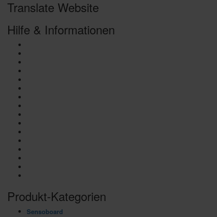
Translate Website
Hilfe & Informationen
Balance Board vs. SENSOBOARD
Sensosports APP
In deiner Nähe
Der Erfinder
SURFSCHULE
Dein Job bei Sensosports
Referenzen/ Presse
Ambassadors
AGB
Widerruf
Datenschutz
Cookie-Richtlinie
Kontakt
Impressum
Affiliate Dashboard
Mein Konto
Produkt-Kategorien
Sensoboard