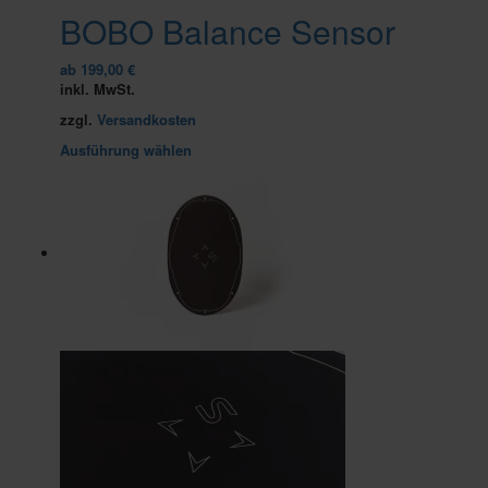
BOBO Balance Sensor
ab
199,00
€
inkl. MwSt.
zzgl.
Versandkosten
Dieses
Ausführung wählen
Produkt
weist
mehrere
Varianten
auf.
Die
Optionen
können
auf
der
Produktseite
gewählt
werden