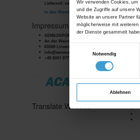
Wir verwenden Cookies, um I
Lieferzeit:
ca. 2-3 Werktage Lieferzeit
und die Zugriffe auf unsere 
In den Warenkorb
Website an unsere Partner fü
Impressum
Hilfe
möglicherweise mit weiteren
der Dienste gesammelt habe
SENSOSPORTS GMBH
B
An der Wann 2
Se
63589 Linsengericht
Einwilligungsauswahl
In
info@sensosports.com
De
Notwendig
+49 6051 9773520
S
De
Re
A
A
Wi
Da
Ablehnen
Co
Ko
Translate Website
I
Af
Me