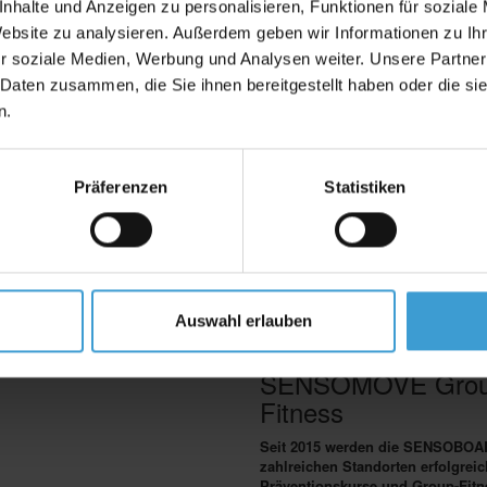
nhalte und Anzeigen zu personalisieren, Funktionen für soziale
Website zu analysieren. Außerdem geben wir Informationen zu I
r soziale Medien, Werbung und Analysen weiter. Unsere Partner
 & Informationen
Produkt-Kategorien
 Daten zusammen, die Sie ihnen bereitgestellt haben oder die s
n.
Sensoboard
alance Board vs. SENSOBOARD
Pro
nsosports APP
Lite
 deiner Nähe
Classics
r Erfinder
Präferenzen
Statistiken
Dry Trainer
URFSCHULE
Sensochair
in Job bei Sensosports
Balance Board
ferenzen/ Presse
SUP
mbassadors
Surfschule
GB
Hundephysiotherapie
derruf
Unkategorisiert
tenschutz
Auswahl erlauben
Zubehör
okie-Richtlinie
ntakt
SENSOMOVE Gro
mpressum
filiate Dashboard
Fitness
in Konto
Seit 2015 werden die SENSOBOA
zahlreichen Standorten erfolgreic
Präventionskurse und Group-Fitn