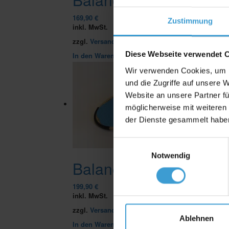
169,90
€
Zustimmung
inkl. MwSt.
zzgl.
Versandkosten
Diese Webseite verwendet 
In den Warenkorb
Wir verwenden Cookies, um I
und die Zugriffe auf unsere 
Website an unsere Partner fü
möglicherweise mit weiteren
der Dienste gesammelt habe
Einwilligungsauswahl
Notwendig
Balance Board lowrider
199,90
€
inkl. MwSt.
zzgl.
Versandkosten
Ablehnen
In den Warenkorb