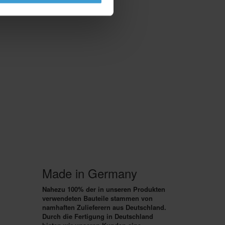
Made in Germany
Nahezu 100% der in unseren Produkten
verwendeten Bauteile stammen von
namhaften Zulieferern aus Deutschland.
Durch die
Fertigung in Deutschland