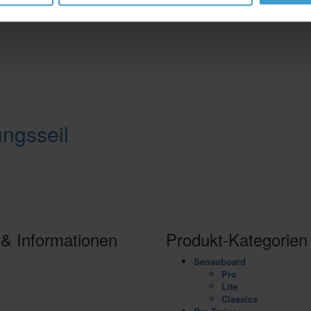
ngsseil
 & Informationen
Produkt-Kategorien
Sensoboard
alance Board vs. SENSOBOARD
Pro
nsosports APP
Lite
 deiner Nähe
Classics
r Erfinder