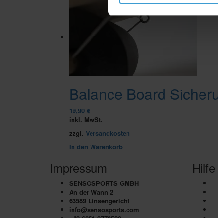
Balance Board Sicheru
19,90
€
inkl. MwSt.
zzgl.
Versandkosten
In den Warenkorb
Impressum
Hilfe
SENSOSPORTS GMBH
B
An der Wann 2
Se
63589 Linsengericht
In
info@sensosports.com
De