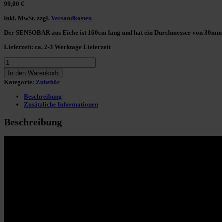
99,00
€
inkl. MwSt.
zzgl.
Versandkosten
Der
SENSOBAR aus Eiche
ist 160cm lang und hat ein Durchmesser von 30mm
Lieferzeit:
ca. 2-3 Werktage Lieferzeit
SENSOBAR
-
In den Warenkorb
Eiche
Kategorie:
Zubehör
inkl.
Mesh-
Beschreibung
Bags
Zusätzliche Informationen
Menge
Beschreibung