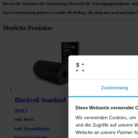
Durch eine Variation der Schnurlänge lässt sich die Schwingungsfrequenz- und 
Zum Lieferumfang gehören 2 stabile Mesh-Bags
, die dann nur noch mit bspw. 
Ähnliche Produkte
Zustimmung
Blackroll Standard
Diese Webseite verwendet 
29,90
€
Wir verwenden Cookies, um I
inkl. MwSt.
und die Zugriffe auf unsere 
zzgl.
Versandkosten
Website an unsere Partner fü
In den Warenkorb