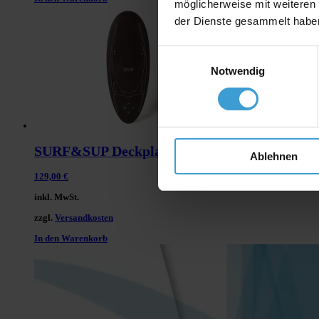
möglicherweise mit weiteren
der Dienste gesammelt habe
Einwilligungsauswahl
Notwendig
SURF&SUP Deckplatte
Ablehnen
129,00
€
inkl. MwSt.
zzgl.
Versandkosten
In den Warenkorb