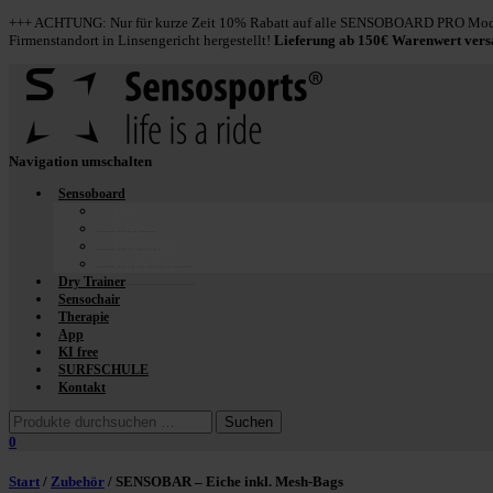
+++ ACHTUNG: Nur für kurze Zeit 10% Rabatt auf alle SENSOBOARD PRO Model
Firmenstandort in Linsengericht hergestellt!
Lieferung ab 150€ Warenwert ver
Navigation umschalten
Sensoboard
Pro
Lite
Classics
Zubehör
Dry Trainer
Sensochair
Therapie
App
KI free
SURFSCHULE
Kontakt
0
Start
/
Zubehör
/ SENSOBAR – Eiche inkl. Mesh-Bags