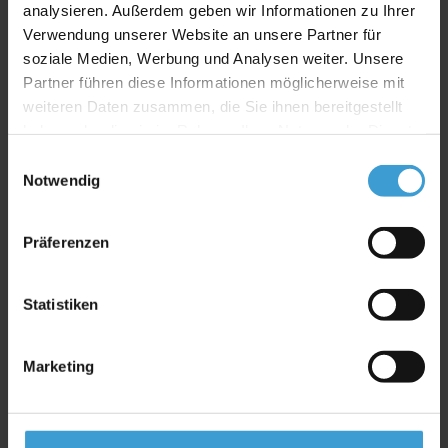
analysieren. Außerdem geben wir Informationen zu Ihrer
Verwendung unserer Website an unsere Partner für
soziale Medien, Werbung und Analysen weiter. Unsere
Partner führen diese Informationen möglicherweise mit
weiteren Daten zusammen, die Sie ihnen bereitgestellt
SENSOBOARD Seil Ersatz-
haben oder die sie im Rahmen Ihrer Nutzung der Dienste
Set
gesammelt haben.
Einwilligungsauswahl
Notwendig
34,90
€
Präferenzen
inkl. MwSt.
zzgl.
Versandkosten
Statistiken
Dieses
Produkt
Marketing
weist
mehrere
Varianten
auf.