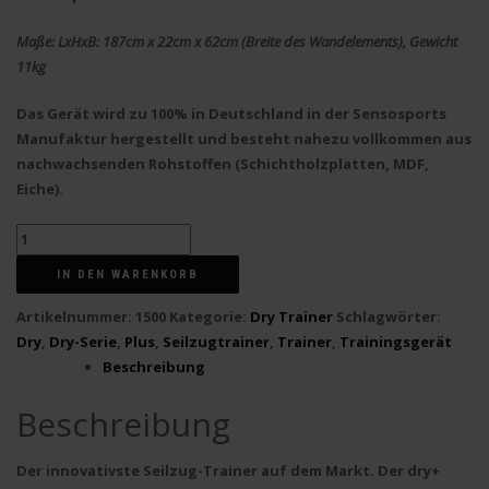
Maße: LxHxB: 187cm x 22cm x 62cm (Breite des Wandelements), Gewicht
11kg
Das Gerät wird zu 100% in Deutschland in der Sensosports
Manufaktur hergestellt und besteht nahezu vollkommen aus
nachwachsenden Rohstoffen (Schichtholzplatten, MDF,
Eiche).
dryPLUS
Seilzugtrainer
IN DEN WARENKORB
Menge
Artikelnummer:
1500
Kategorie:
Dry Trainer
Schlagwörter:
Dry
,
Dry-Serie
,
Plus
,
Seilzugtrainer
,
Trainer
,
Trainingsgerät
Beschreibung
Beschreibung
Der
innovativste Seilzug-Trainer auf dem Markt
. Der
dry+