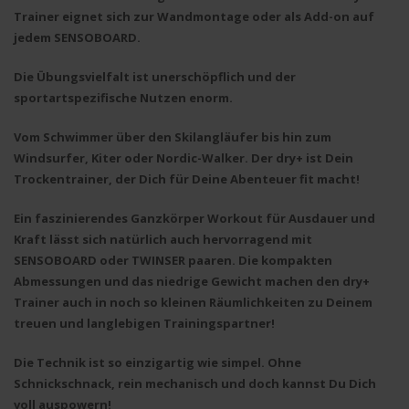
Trainer
eignet sich zur Wandmontage oder als
Add-on
auf
jedem SENSOBOARD.
Die Übungsvielfalt ist unerschöpflich und der
sportartspezifische Nutzen enorm.
Vom
Schwimmer über den Skilangläufer bis hin zum
Windsurfer, Kiter oder Nordic-Walker
. Der
dry+
ist Dein
Trockentrainer, der Dich für Deine Abenteuer fit macht!
Ein faszinierendes
Ganzkörper Workout für Ausdauer und
Kraft lässt sich natürlich auch hervorragend mit
SENSOBOARD oder TWINSER paaren
. Die kompakten
Abmessungen und das niedrige Gewicht machen den
dry+
Trainer
auch in noch so kleinen Räumlichkeiten zu Deinem
treuen und langlebigen Trainingspartner!
Die Technik ist so einzigartig wie simpel. Ohne
Schnickschnack, rein mechanisch und doch kannst Du Dich
voll auspowern!