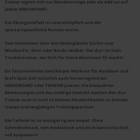
Trainer
eignet sich zur Wandmontage oder als
Add-on
auf
jedem SENSOBOARD.
Die Übungsvielfalt ist unerschöpflich und der
sportartspezifische Nutzen enorm.
Vom
Schwimmer über den Skilangläufer bis hin zum
Windsurfer, Kiter oder Nordic-Walker
. Der
dry+
ist Dein
Trockentrainer, der Dich für Deine Abenteuer fit macht!
Ein faszinierendes
Ganzkörper Workout für Ausdauer und
Kraft lässt sich natürlich auch hervorragend mit
SENSOBOARD oder TWINSER paaren
. Die kompakten
Abmessungen und das niedrige Gewicht machen den
dry+
Trainer
auch in noch so kleinen Räumlichkeiten zu Deinem
treuen und langlebigen Trainingspartner!
Die Technik ist so einzigartig wie simpel. Ohne
Schnickschnack, rein mechanisch und doch kannst Du Dich
voll auspowern!