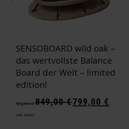
Die
Optionen
können
auf
der
Produktseite
SENSOBOARD wild oak –
gewählt
werden
das wertvollste Balance
Board der Welt – limited
edition!
Ursprünglicher
Aktueller
849,00
€
799,00
€
Preis
Preis
Angebot!
war:
ist:
inkl. MwSt.
849,00 €
799,00 €.