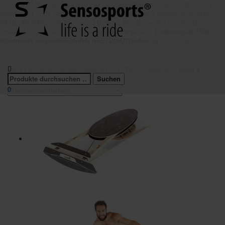
+++ ACHTUNG: Nur für kurze Zeit 10% Rabatt auf alle SENSOBOARD PRO
Modelle mit Code SENSO10 Unsere patentierten und weltweit einmaligen
SENSOBOARDs, dryTrainer und Balance Boards werden nachhaltig an
unserem Firmenstandort in Linsengericht hergestellt!
Lieferung ab 150€
Warenwert versandkostenfrei nach D/AUT/BeNeLux +++
Verwerfen
Start
/
Produkte verschlagwortet mit „Trainingsgerät“
/ Seite 2
0