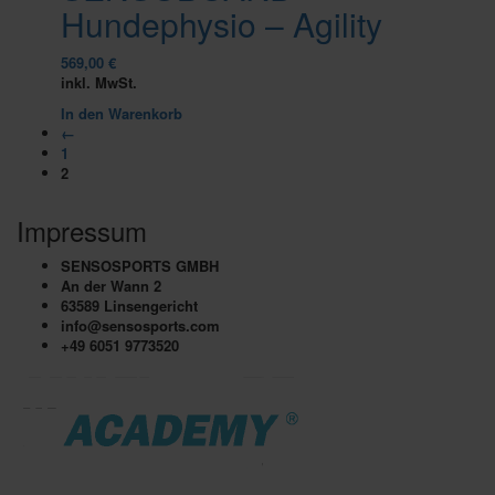
Hundephysio – Agility
569,00
€
inkl. MwSt.
In den Warenkorb
←
1
2
Impressum
SENSOSPORTS GMBH
An der Wann 2
63589 Linsengericht
info@sensosports.com
+49 6051 9773520