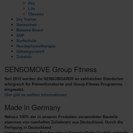
Pro
Lite
Classics
Dry Trainer
Sensochair
Balance Board
SUP
Surfschule
Hundephysiotherapie
Unkategorisiert
Zubehör
SENSOMOVE Group Fitness
Seit 2015 werden die SENSOBOARDS an zahlreichen Standorten
erfolgreich für Präventionskurse und Group-Fitness Programme
eingesetzt.
Hier gibt es weitere Informationen
Made in Germany
Nahezu 100% der in unseren Produkten verwendeten Bauteile
stammen von namhaften Zulieferern aus Deutschland. Durch die
Fertigung in Deutschland
bieten wir unseren Kunden eine außerordentliche Qualität, schnelle