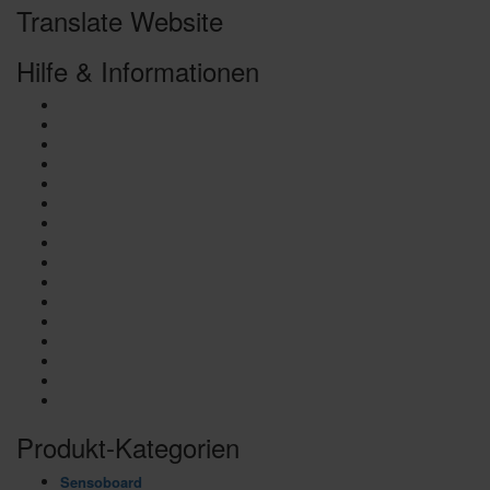
Translate Website
Hilfe & Informationen
Balance Board vs. SENSOBOARD
Sensosports APP
In deiner Nähe
Der Erfinder
SURFSCHULE
Dein Job bei Sensosports
Referenzen/ Presse
Ambassadors
AGB
Widerruf
Datenschutz
Cookie-Richtlinie
Kontakt
Impressum
Affiliate Dashboard
Mein Konto
Produkt-Kategorien
Sensoboard