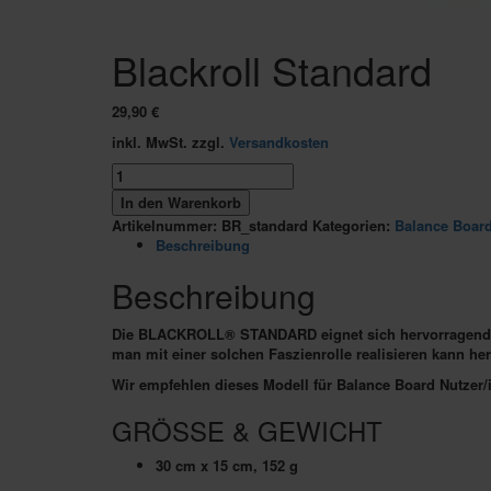
Blackroll Standard
29,90
€
inkl. MwSt.
zzgl.
Versandkosten
Blackroll
Standard
In den Warenkorb
Menge
Artikelnummer:
BR_standard
Kategorien:
Balance Boar
Beschreibung
Beschreibung
Die BLACKROLL® STANDARD eignet sich hervorragend als
man mit einer solchen Faszienrolle realisieren kann h
Wir empfehlen dieses Modell für Balance Board Nutzer
GRÖSSE & GEWICHT
30 cm x 15 cm, 152 g