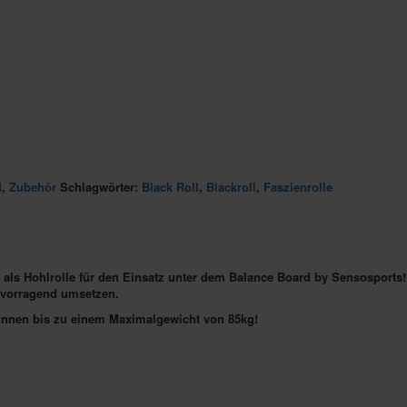
d
,
Zubehör
Schlagwörter:
Black Roll
,
Blackroll
,
Faszienrolle
 Hohlrolle für den Einsatz unter dem Balance Board by Sensosports! N
ervorragend umsetzen.
/innen bis zu einem Maximalgewicht von 85kg!